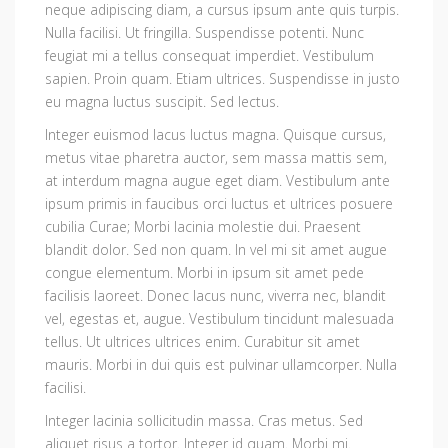
neque adipiscing diam, a cursus ipsum ante quis turpis.
Nulla facilisi. Ut fringilla. Suspendisse potenti. Nunc
feugiat mi a tellus consequat imperdiet. Vestibulum
sapien. Proin quam. Etiam ultrices. Suspendisse in justo
eu magna luctus suscipit. Sed lectus.
Integer euismod lacus luctus magna. Quisque cursus,
metus vitae pharetra auctor, sem massa mattis sem,
at interdum magna augue eget diam. Vestibulum ante
ipsum primis in faucibus orci luctus et ultrices posuere
cubilia Curae; Morbi lacinia molestie dui. Praesent
blandit dolor. Sed non quam. In vel mi sit amet augue
congue elementum. Morbi in ipsum sit amet pede
facilisis laoreet. Donec lacus nunc, viverra nec, blandit
vel, egestas et, augue. Vestibulum tincidunt malesuada
tellus. Ut ultrices ultrices enim. Curabitur sit amet
mauris. Morbi in dui quis est pulvinar ullamcorper. Nulla
facilisi.
Integer lacinia sollicitudin massa. Cras metus. Sed
aliquet risus a tortor. Integer id quam. Morbi mi.