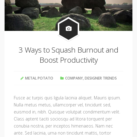
3 Ways to Squash Burnout and
Boost Productivity
METAL POTATO
COMPANY
,
DESIGNER TRENDS
Fusce ac turpis quis ligula lacinia aliquet. Mauris ipsum.
Nulla metus metus, ullamcorper vel, tincidunt sed,
euismod in, nibh. Quisque volutpat condimentum velit.
Class aptent taciti sociosqu ad litora torquent per
conubia nostra, per inceptos himenaeos. Nam nec
ante. Sed lacinia, urna non tincidunt mattis, tortor